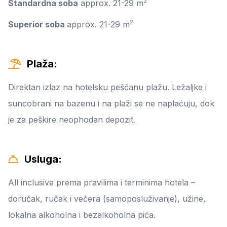
2
Standardna soba
approx. 21-29 m
2
Superior soba
approx. 21-29 m
Plaža:
Direktan izlaz na hotelsku peščanu plažu. Ležaljke i
suncobrani na bazenu i na plaži se ne naplaćuju, dok
je za peškire neophodan depozit.
Usluga:
All inclusive prema pravilima i terminima hotela –
doručak, ručak i večera (samoposluživanje), užine,
lokalna alkoholna i bezalkoholna pića.