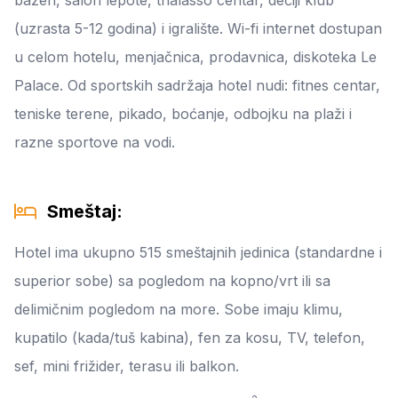
bazen, salon lepote, thalasso centar, dečiji klub
(uzrasta 5-12 godina) i igralište. Wi-fi internet dostupan
u celom hotelu, menjačnica, prodavnica, diskoteka Le
Palace. Od sportskih sadržaja hotel nudi: fitnes centar,
teniske terene, pikado, boćanje, odbojku na plaži i
razne sportove na vodi.
Smeštaj:
Hotel ima ukupno 515 smeštajnih jedinica (standardne i
superior sobe) sa pogledom na kopno/vrt ili sa
delimičnim pogledom na more. Sobe imaju klimu,
kupatilo (kada/tuš kabina), fen za kosu, TV, telefon,
sef, mini frižider, terasu ili balkon.