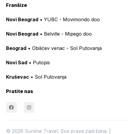
Franšize
Novi Beograd
• YUBC - Movimondo doo
Novi Beograd
• Belville - Mipego doo
Beograd
• Obilićev venac - Sol Putovanja
Novi Sad
• Putopis
Kruševac
• Sol Putovanja
Pratite nas
© 2026 Sunline Travel. Sva prava zadržana. |