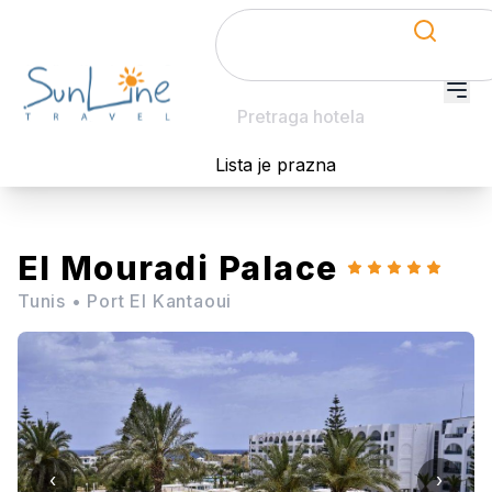
Pretraga hotela
Lista je prazna
El Mouradi Palace
Tunis
•
Port El Kantaoui
‹
›