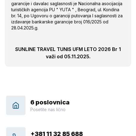
garancije i davalac saglasnosti je Nacionalna asocijacija
turističkih agencija PU " YUTA " , Beograd, ul. Kondina
br. 14, po Ugovoru o garanciji putovanja I saglasnosti za
izdavanje bankarske garancije broj 016/2025 od
28.04.2025.g.
SUNLINE TRAVEL TUNIS UFM LETO 2026 Br 1
važi od 05.11.2025.
6 poslovnica
Posetite nas lično
+381 11 32 85 688