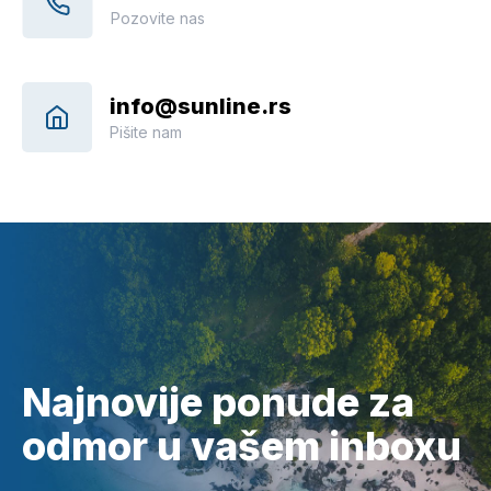
Pozovite nas
info@sunline.rs
Pišite nam
Najnovije ponude za
odmor u vašem inboxu